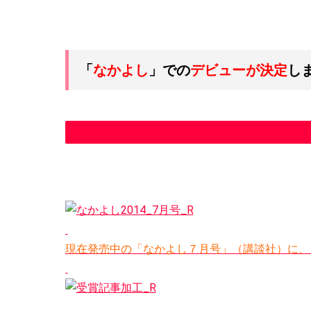
「
なかよし
」での
デビューが決定
しま
現在発売中の「なかよし７月号」（講談社）に、