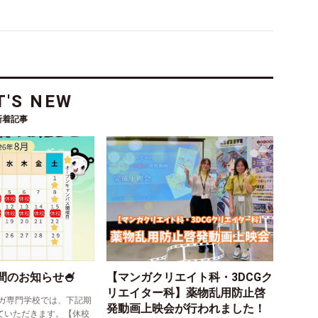
'S NEW
新着記事
間のお知らせ🍧
【マンガクリエイト科・3DCGク
リエイター科】薬物乱用防止啓
ガ専門学校では、下記期
発動画上映会が行われました！
ていただきます。【休校