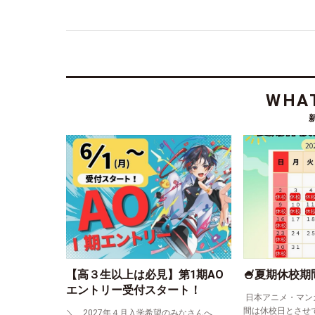
WHAT
【高３生以上は必見】第1期AO
🍧夏期休校期
エントリー受付スタート！
日本アニメ・マン
間は休校日とさせ
＼ 2027年４月入学希望のみなさんへ