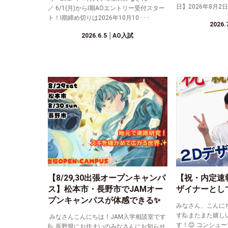
日】2026年8月2日(
／ 6/1(月)からⅠ期AOエントリー受付スター
ト！Ⅰ期締め切りは2026年10月10 ･･･
2026.
2026.6.5
│AO入試
【8/29,30出張オープンキャンパ
【祝・内定速
ス】松本市・長野市でJAMオー
ザイナーとし
プンキャンパスが体感できる✨
みなさん、こんに
す🙋またまた嬉し
みなさんこんにちは！JAM入学相談室です
す！😊 コンシュー
🙋 長野県にお住まいのみなさんにお知らせ