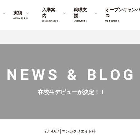
入学案
就職支
オープンキャン
実績
内
援
ス
Achievements
Entrance Guide
Employment
Opencampus
NEWS & BLOG
在校生デビューが決定！！
2014.6.7
│
マンガクリエイト科