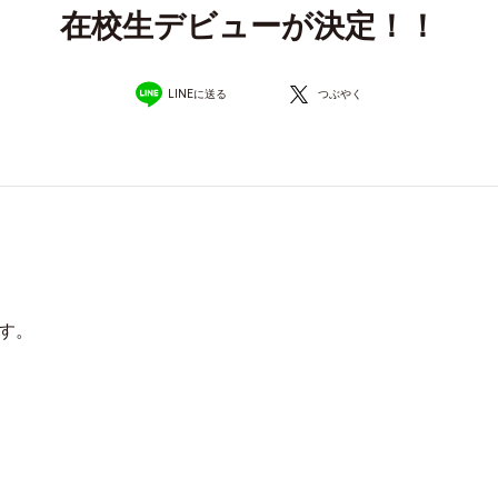
在校生デビューが決定！！
LINEに送る
つぶやく
す。