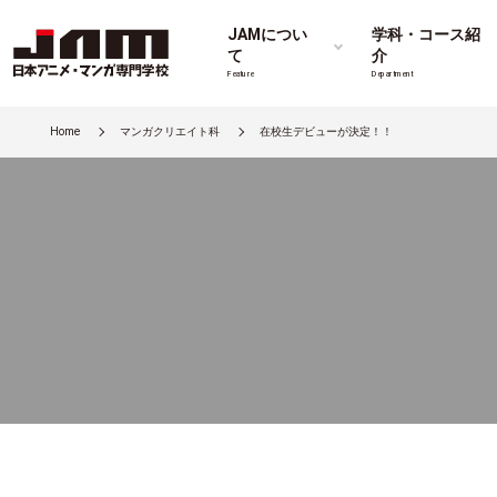
JAMについ
学科・コース紹
て
介
Feature
Department
Home
マンガクリエイト科
在校生デビューが決定！！