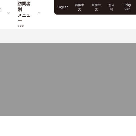
訪問者
简体中
繁體中
한국
Tiếng
English
パ
別
文
文
어
Việt
メニュ
ー
Visitor