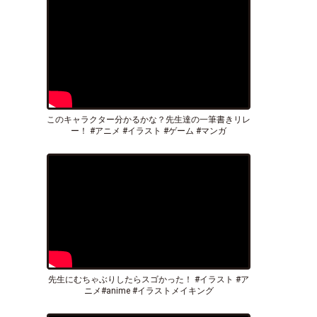
このキャラクター分かるかな？先生達の一筆書きリレ
ー！ #アニメ #イラスト #ゲーム #マンガ
先生にむちゃぶりしたらスゴかった！ #イラスト #ア
ニメ#anime #イラストメイキング