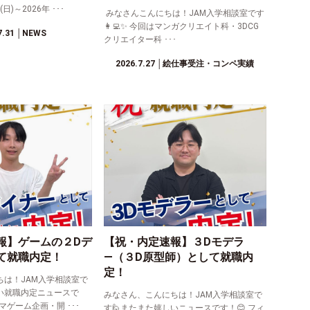
日)～2026年 ･･･
みなさんこんにちは！JAM入学相談室です
👩‍💻✨ 今回はマンガクリエイト科・3DCG
7.31
│NEWS
クリエイター科 ･･･
2026.7.27
│絵仕事受注・コンペ実績
報】ゲームの２Dデ
【祝・内定速報】３Dモデラ
て就職内定！
―（３D原型師）として就職内
定！
ちは！JAM入学相談室で
い就職内定ニュースで
みなさん、こんにちは！JAM入学相談室で
マゲーム企画・開 ･･･
す🙋またまた嬉しいニュースです！😊 フィ