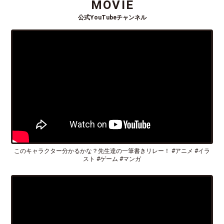
MOVIE
公式YouTubeチャンネル
このキャラクター分かるかな？先生達の一筆書きリレー！ #アニメ #イラ
スト #ゲーム #マンガ