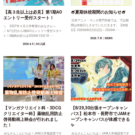
【高３生以上は必見】第1期AO
🍧夏期休校期間のお知らせ🍧
エントリー受付スタート！
日本アニメ・マンガ専門学校では、下記期
間は休校日とさせていただきます。【休校
＼ 2027年４月入学希望のみなさんへ
日】2026年8月2日(日)～2026年 ･･･
／ 6/1(月)からⅠ期AOエントリー受付スター
ト！Ⅰ期締め切りは2026年10月10 ･･･
2026.7.31
│NEWS
2026.6.5
│AO入試
【マンガクリエイト科・3DCG
【8/29,30出張オープンキャン
クリエイター科】薬物乱用防止
パス】松本市・長野市でJAMオ
啓発動画上映会が行われまし
ープンキャンパスが体感できる
た！
✨
みなさんこんにちは！JAM入学相談室です
みなさんこんにちは！JAM入学相談室です