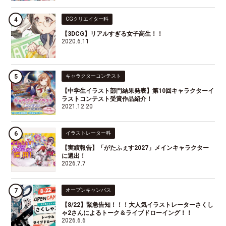
CGクリエイター科
【3DCG】リアルすぎる女子高生！！
2020.6.11
キャラクターコンテスト
【中学生イラスト部門結果発表】第10回キャラクターイ
ラストコンテスト受賞作品紹介！
2021.12.20
イラストレーター科
【実績報告】「がたふぇす2027」メインキャラクター
に選出！
2026.7.7
オープンキャンパス
【8/22】緊急告知！！！大人気イラストレーターさくし
ゃ2さんによるトーク＆ライブドローイング！！
2026.6.6