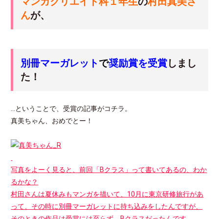
マンガクリエイト科１年生
の
村田真美さ
ん
が、
別冊マーガレット
で
奨励賞を受賞
しまし
た！
…ということで、受賞の記事がコチラ。
真美ちゃん、おめでとー！
写真をよーく見ると、前回「Bクラス」って書いてあるの、わか
るかな？
村田さんは夏休みもマンガを描いて、10月に東京研修旅行があ
って、その時に別冊マーガレットに持ち込みをしたんですが、
そのときの作品は受賞には至らず、Bクラスだったんです。