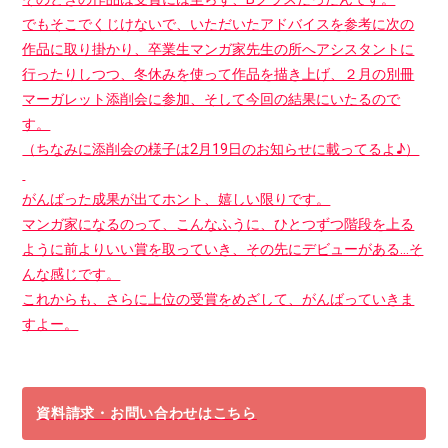
でもそこでくじけないで、いただいたアドバイスを参考に次の
作品に取り掛かり、卒業生マンガ家先生の所へアシスタントに
行ったりしつつ、冬休みを使って作品を描き上げ、２月の別冊
マーガレット添削会に参加、そして今回の結果にいたるので
す。
（ちなみに添削会の様子は2月19日のお知らせに載ってるよ♪）
がんばった成果が出てホント、嬉しい限りです。
マンガ家になるのって、こんなふうに、ひとつずつ階段を上る
ように前よりいい賞を取っていき、その先にデビューがある…そ
んな感じです。
これからも、さらに上位の受賞をめざして、がんばっていきま
すよー。
資料請求・お問い合わせはこちら