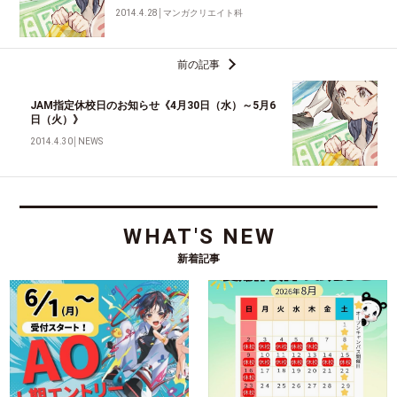
2014.4.28
│
マンガクリエイト科
前の記事
JAM指定休校日のお知らせ《4月30日（水）～5月6
日（火）》
2014.4.30
│
NEWS
WHAT'S NEW
新着記事