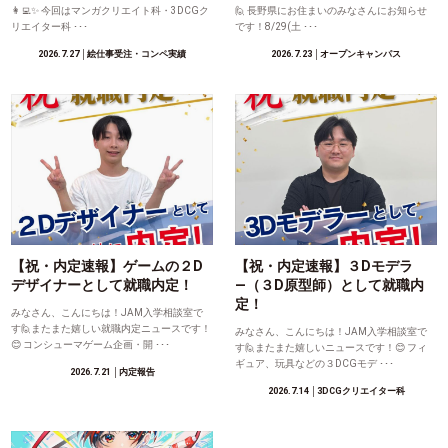
👩‍💻✨ 今回はマンガクリエイト科・3DCGク
🙋 長野県にお住まいのみなさんにお知らせ
リエイター科 ･･･
です！8/29(土 ･･･
2026.7.27
│絵仕事受注・コンペ実績
2026.7.23
│オープンキャンパス
【祝・内定速報】ゲームの２D
【祝・内定速報】３Dモデラ
デザイナーとして就職内定！
―（３D原型師）として就職内
定！
みなさん、こんにちは！JAM入学相談室で
す🙋またまた嬉しい就職内定ニュースです！
みなさん、こんにちは！JAM入学相談室で
😊 コンシューマゲーム企画・開 ･･･
す🙋またまた嬉しいニュースです！😊 フィ
ギュア、玩具などの３DCGモデ ･･･
2026.7.21
│内定報告
2026.7.14
│3DCGクリエイター科