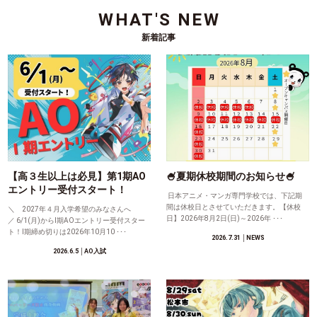
WHAT'S NEW
新着記事
【高３生以上は必見】第1期AO
🍧夏期休校期間のお知らせ🍧
エントリー受付スタート！
日本アニメ・マンガ専門学校では、下記期
間は休校日とさせていただきます。【休校
＼ 2027年４月入学希望のみなさんへ
日】2026年8月2日(日)～2026年 ･･･
／ 6/1(月)からⅠ期AOエントリー受付スター
ト！Ⅰ期締め切りは2026年10月10 ･･･
2026.7.31
│NEWS
2026.6.5
│AO入試