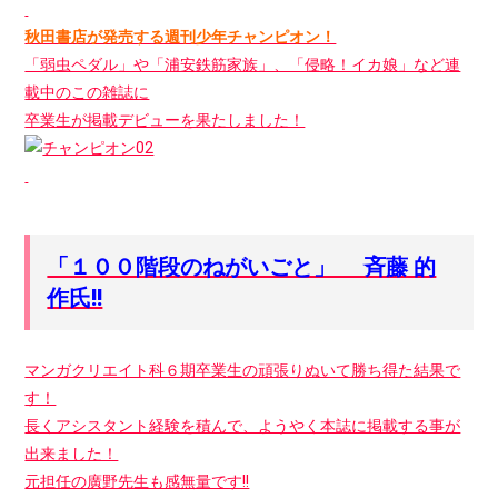
秋田書店が発売する週刊少年チャンピオン！
「弱虫ペダル」や「浦安鉄筋家族」、「侵略！イカ娘」など連
載中のこの雑誌に
卒業生が掲載デビューを果たしました！
「１００階段のねがいごと」 斉藤 的
作氏!!
マンガクリエイト科６期卒業生の頑張りぬいて勝ち得た結果で
す！
長くアシスタント経験を積んで、ようやく本誌に掲載する事が
出来ました！
元担任の廣野先生も感無量です!!