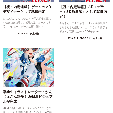
【祝・内定速報】ゲームの２D
【祝・内定速報】３Dモデラ
デザイナーとして就職内定！
―（３D原型師）として就職内
定！
みなさん、こんにちは！JAM入学相談室で
す🙋またまた嬉しい就職内定ニュースです！
みなさん、こんにちは！JAM入学相談室で
😊 コンシューマゲーム企画・開 ･･･
す🙋またまた嬉しいニュースです！😊 フィ
ギュア、玩具などの３DCGモデ ･･･
2026.7.21
│内定報告
2026.7.14
│3DCGクリエイター科
卒業生イラストレーター・かん
じゅさん制作！JAM夏ビジュア
ルが完成
JAMの新しい夏バージョンのイラストが登
場しました！ 制作を担当したのは、JAM卒