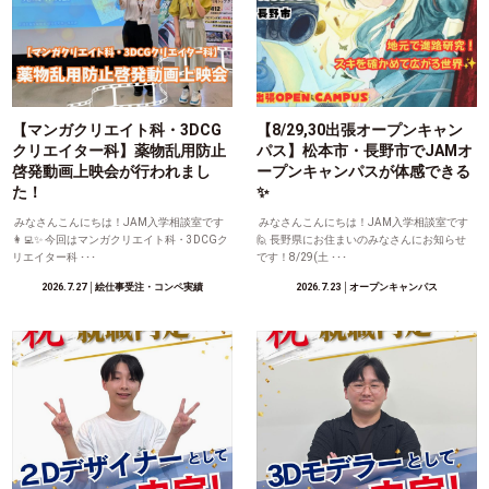
【マンガクリエイト科・3DCG
【8/29,30出張オープンキャン
クリエイター科】薬物乱用防止
パス】松本市・長野市でJAMオ
啓発動画上映会が行われまし
ープンキャンパスが体感できる
た！
✨
みなさんこんにちは！JAM入学相談室です
みなさんこんにちは！JAM入学相談室です
👩‍💻✨ 今回はマンガクリエイト科・3DCGク
🙋 長野県にお住まいのみなさんにお知らせ
リエイター科 ･･･
です！8/29(土 ･･･
2026.7.27
│絵仕事受注・コンペ実績
2026.7.23
│オープンキャンパス