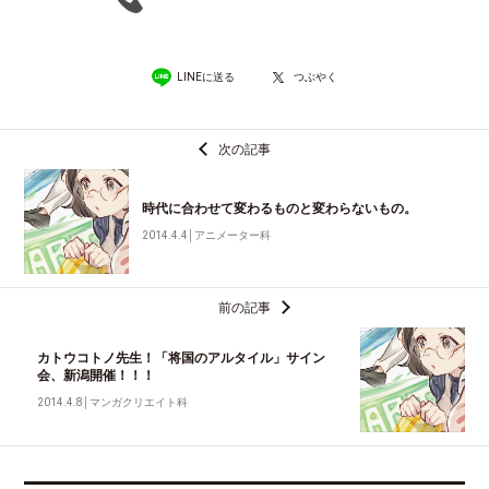
LINEに送る
つぶやく
次の記事
時代に合わせて変わるものと変わらないもの。
2014.4.4
│
アニメーター科
前の記事
カトウコトノ先生！「将国のアルタイル」サイン
会、新潟開催！！！
2014.4.8
│
マンガクリエイト科