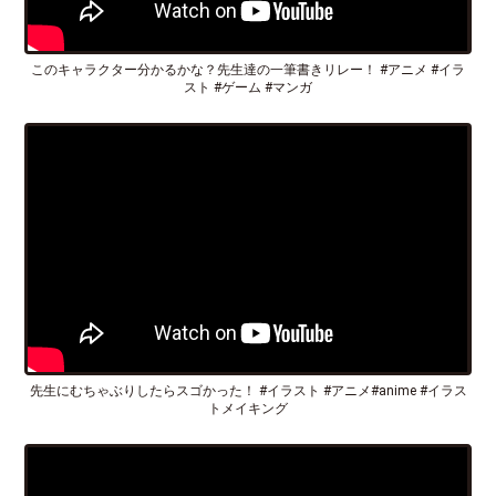
このキャラクター分かるかな？先生達の一筆書きリレー！ #アニメ #イラ
スト #ゲーム #マンガ
先生にむちゃぶりしたらスゴかった！ #イラスト #アニメ#anime #イラス
トメイキング