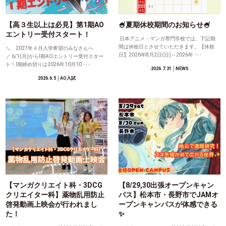
【高３生以上は必見】第1期AO
🍧夏期休校期間のお知らせ🍧
エントリー受付スタート！
日本アニメ・マンガ専門学校では、下記期
間は休校日とさせていただきます。【休校
＼ 2027年４月入学希望のみなさんへ
日】2026年8月2日(日)～2026年 ･･･
／ 6/1(月)からⅠ期AOエントリー受付スター
ト！Ⅰ期締め切りは2026年10月10 ･･･
2026.7.31
│NEWS
2026.6.5
│AO入試
【マンガクリエイト科・3DCG
【8/29,30出張オープンキャン
クリエイター科】薬物乱用防止
パス】松本市・長野市でJAMオ
啓発動画上映会が行われまし
ープンキャンパスが体感できる
た！
✨