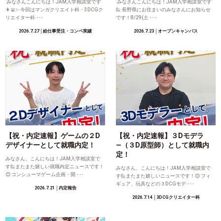
みなさんこんにちは！JAM入学相談室です
みなさんこんにちは！JAM入学相談室です
👩‍💻✨ 今回はマンガクリエイト科・3DCGク
🙋 長野県にお住まいのみなさんにお知らせ
リエイター科 ･･･
です！8/29(土 ･･･
2026.7.27
│絵仕事受注・コンペ実績
2026.7.23
│オープンキャンパス
【祝・内定速報】ゲームの２D
【祝・内定速報】３Dモデラ
デザイナーとして就職内定！
―（３D原型師）として就職内
定！
みなさん、こんにちは！JAM入学相談室で
す🙋またまた嬉しい就職内定ニュースです！
みなさん、こんにちは！JAM入学相談室で
😊 コンシューマゲーム企画・開 ･･･
す🙋またまた嬉しいニュースです！😊 フィ
ギュア、玩具などの３DCGモデ ･･･
2026.7.21
│内定報告
2026.7.14
│3DCGクリエイター科