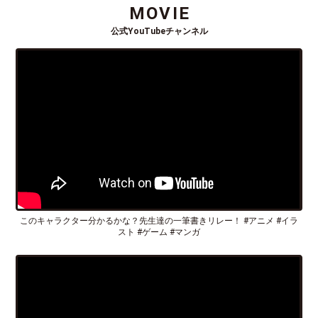
MOVIE
公式YouTubeチャンネル
このキャラクター分かるかな？先生達の一筆書きリレー！ #アニメ #イラ
スト #ゲーム #マンガ