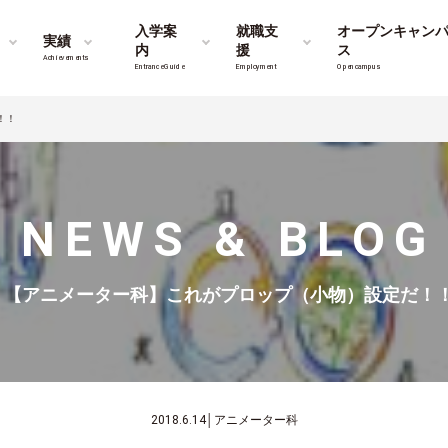
入学案
就職支
オープンキャン
実績
内
援
ス
Achievements
Entrance Guide
Employment
Opencampus
！！
NEWS & BLOG
【アニメーター科】これがプロップ（小物）設定だ！
2018.6.14
│
アニメーター科