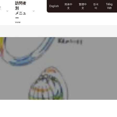
訪問者
简体中
繁體中
한국
Tiếng
English
パ
別
文
文
어
Việt
メニュ
ー
Visitor
！