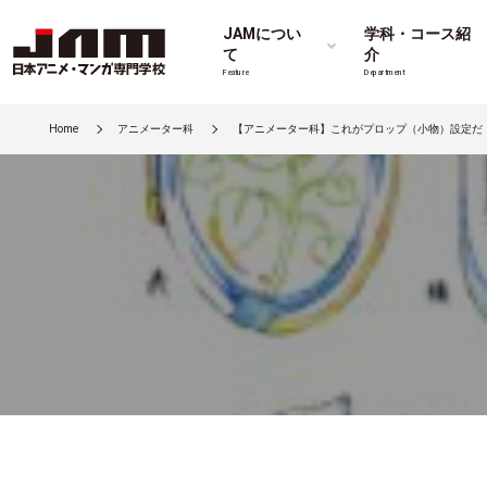
JAMについ
学科・コース紹
て
介
Feature
Department
Home
アニメーター科
【アニメーター科】これがプロップ（小物）設定だ