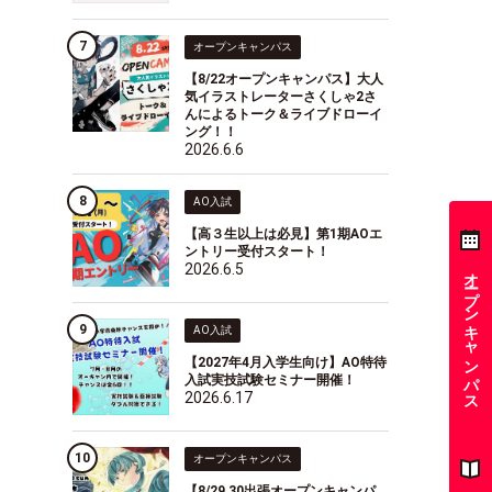
オープンキャンパス
【8/22オープンキャンパス】大人
気イラストレーターさくしゃ2さ
んによるトーク＆ライブドローイ
ング！！
2026.6.6
AO入試
【高３生以上は必見】第1期AOエ
ントリー受付スタート！
2026.6.5
オープンキャンパス
AO入試
【2027年4月入学生向け】AO特待
入試実技試験セミナー開催！
2026.6.17
オープンキャンパス
【8/29,30出張オープンキャンパ