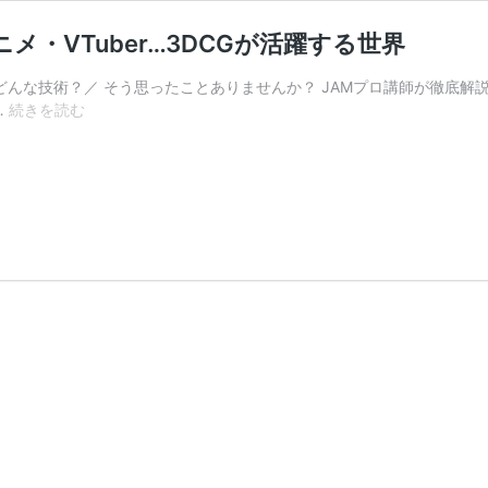
メ・VTuber…3DCGが活躍する世界
どんな技術？／ そう思ったことありませんか？ JAMプロ講師が徹底解説
【7/25
…
続きを読む
オ
ー
プ
ン
キ
ャ
ン
パ
ス】
ゲ
ー
ム・
ア
ニ
メ・
VTuber…